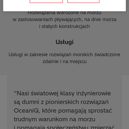
Rozwiązania wdrożone na morzu
w zastosowaniach pływających, na dnie morza
i stałych konstrukcjach
Usługi
Usługi w zakresie rozwiązań morskich świadczone
zdalnie i na miejscu
“
Nasi światowej klasy inżynierowie
są dumni z pionierskich rozwiązań
OceaniQ, które pomagają sprostać
trudnym warunkom na morzu
i pomagają społeczeństwu zmierzać