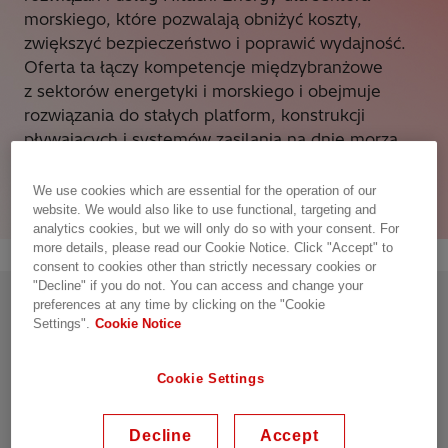
morskiego, które pozwalają obniżyć koszty,
zwiększyć bezpieczeństwo i poprawić wydajność.
Oferta ta łączy kompetencje międzybranżowe
z sektorów energetyki i morskiego i obejmuje
rozwiązania do stałych platform, konstrukcji
pływających i systemów zasilania na dnie morza,
z których korzystają operatorzy elektrowni
wiatrowych, przybrzeżnych i morskich.
We use cookies which are essential for the operation of our
website. We would also like to use functional, targeting and
analytics cookies, but we will only do so with your consent. For
more details, please read our Cookie Notice. Click "Accept" to
consent to cookies other than strictly necessary cookies or
"Decline" if you do not. You can access and change your
preferences at any time by clicking on the "Cookie
Produkty
Settings".
Cookie Notice
Specjalnie zaprojektowane i wzmocnione pod
Cookie Settings
kątem zastosowań w środowisku morskim
Decline
Accept
Rozwiązania